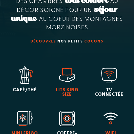
tout confort
DES CHAMBRES
AU
séjour
DÉCOR SOIGNÉ POUR UN
unique
AU COEUR DES MONTAGNES
MORZINOISES
DÉCOUVREZ
NOS PETITS
COCONS
CAFÉ/THÉ
LITS KING
TV
SIZE
CONNECTÉE
MINI FRIGO
COFFRE-
WIFI