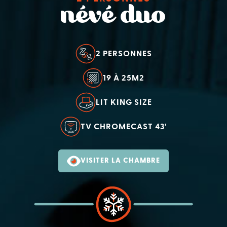
névé duo
2 PERSONNES
19 À 25M2
LIT KING SIZE
TV CHROMECAST 43'
VISITER LA CHAMBRE