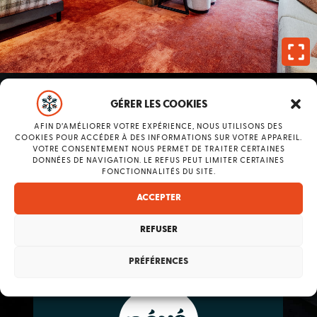
GÉRER LES COOKIES
Faites votre choix
AFIN D’AMÉLIORER VOTRE EXPÉRIENCE, NOUS UTILISONS DES
COOKIES POUR ACCÉDER À DES INFORMATIONS SUR VOTRE APPAREIL.
VOTRE CONSENTEMENT NOUS PERMET DE TRAITER CERTAINES
NOS CHAMBRES
DONNÉES DE NAVIGATION. LE REFUS PEUT LIMITER CERTAINES
FONCTIONNALITÉS DU SITE.
ACCEPTER
REFUSER
2 PERSONNES
19 À 25M2
PRÉFÉRENCES