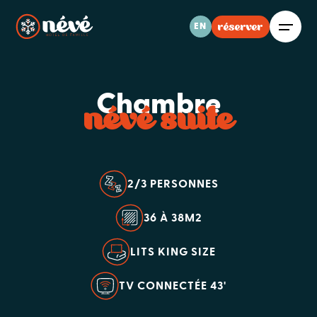
réserver
EN
Chambre
névé suite
2/3 PERSONNES
36 À 38M2
LITS KING SIZE
TV CONNECTÉE 43'