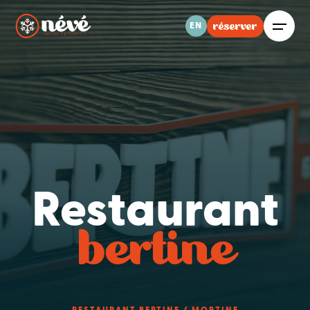
réserver
EN
Restaurant
bertine
RESTAURANT BERTINE / MORZINE