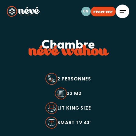
réserver
EN
Chambre
névé wahou
2 PERSONNES
22 M2
LIT KING SIZE
SMART TV 43'