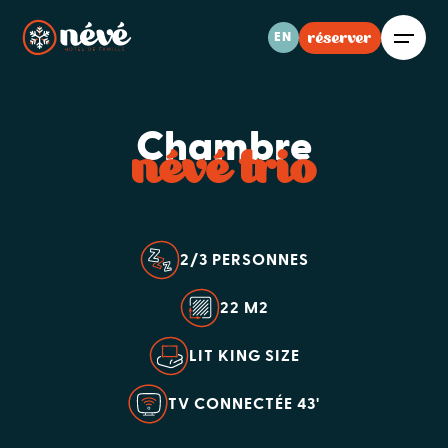
réserver
EN
Chambre
névé trio
2/3 PERSONNES
22 M2
LIT KING SIZE
TV CONNECTÉE 43'