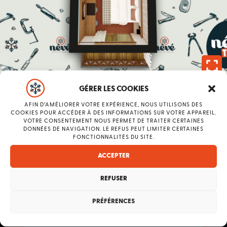
GÉRER LES COOKIES
AFIN D’AMÉLIORER VOTRE EXPÉRIENCE, NOUS UTILISONS DES
COOKIES POUR ACCÉDER À DES INFORMATIONS SUR VOTRE APPAREIL.
Faites votre choix
VOTRE CONSENTEMENT NOUS PERMET DE TRAITER CERTAINES
DONNÉES DE NAVIGATION. LE REFUS PEUT LIMITER CERTAINES
FONCTIONNALITÉS DU SITE.
NOS CHAMBRES
ACCEPTER
REFUSER
2/4 PERSONNES
PRÉFÉRENCES
DE 32 À 38 M2