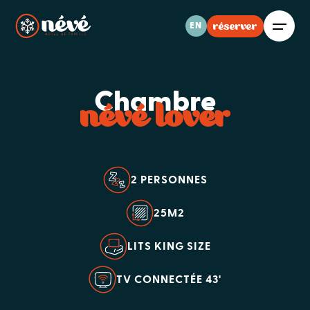
réserver
EN
Chambre
névé lover
2 PERSONNES
25M2
LITS KING SIZE
TV CONNECTÉE 43'