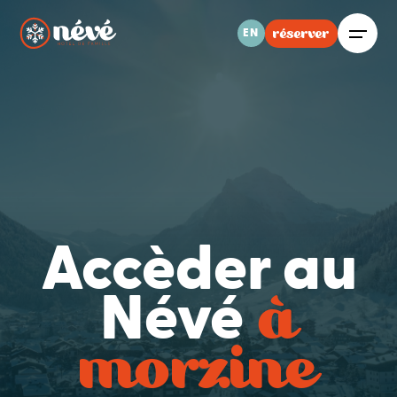
réserver
EN
Accèder au
à
Névé
morzine