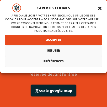
GÉRER LES COOKIES
Peut-on se garer
facilement ?
AFIN D’AMÉLIORER VOTRE EXPÉRIENCE, NOUS UTILISONS DES
COOKIES POUR ACCÉDER À DES INFORMATIONS SUR VOTRE APPAREIL.
VOTRE CONSENTEMENT NOUS PERMET DE TRAITER CERTAINES
DONNÉES DE NAVIGATION. LE REFUS PEUT LIMITER CERTAINES
L’hôtel dispose de plus de 40 places de
FONCTIONNALITÉS DU SITE.
stationnement gratuites (non réservables)
ACCEPTER
devant l’hôtel mais aussi sur le parking en face
REFUSER
de l’hôtel et enfin derrière l’hôtel chemin de la
Vieille Plagne. Une borne de recharge est
PRÉFÉRENCES
également à disposition des clients sur la place
réservée devant l’entrée.
carte google map