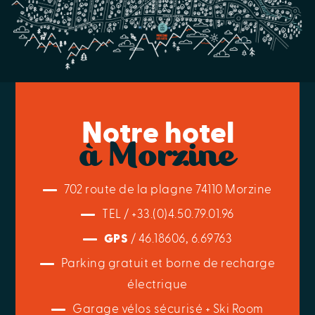
Notre hotel
à Morzine
702 route de la plagne 74110 Morzine
TEL / +33.(0)4.50.79.01.96
GPS
/ 46.18606, 6.69763
Parking gratuit et borne de recharge
électrique
Garage vélos sécurisé + Ski Room